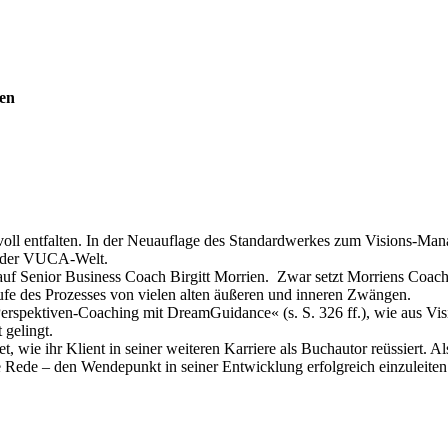
ren
aft voll entfalten. In der Neuauflage des Standardwerkes zum Visions-M
n der VUCA-Welt.
uf Senior Business Coach Birgitt Morrien. Zwar setzt Morriens Coachi
aufe des Prozesses von vielen alten äußeren und inneren Zwängen.
Perspektiven-Coaching mit DreamGuidance« (s. S. 326 ff.), wie aus Visi
 gelingt.
, wie ihr Klient in seiner weiteren Karriere als Buchautor reüssiert. Als 
e Rede – den Wendepunkt in seiner Entwicklung erfolgreich einzuleiten