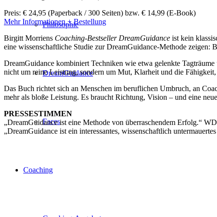
Preis: € 24,95 (Paperback / 300 Seiten) bzw. € 14,99 (E-Book)
Mehr Informationen + Bestellung
Philosophie
Birgitt Morriens
Coaching-Bestseller DreamGuidance
ist kein klassi
eine wissenschaftliche Studie zur DreamGuidance-Methode zeigen: B
DreamGuidance kombiniert Techniken wie etwa gelenkte Tagträume un
nicht um reine Leistung, sondern um Mut, Klarheit und die Fähigkeit,
DreamGuidance
Das Buch richtet sich an Menschen im beruflichen Umbruch, an Coache
mehr als bloße Leistung. Es braucht Richtung, Vision – und eine ne
PRESSESTIMMEN
Faces
„DreamGuidance ist eine Methode von überraschendem Erfolg.“ W
„DreamGuidance ist ein interessantes, wissenschaftlich unterma
Coaching