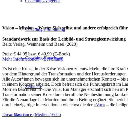
Coaching-Angebot
Vision – Mission – Werte: Sich selbst und andere erfolgreich füh
Coaching-Fortbildung
Standardwerk zur Basis der Leitbild- und Strategieentwicklung
Beltz Verlag, Weinheim und Basel (2020)
Preis: € 44,95 bzw. € 40,99 (E-Book)
Coaching-Forschung
Mehr Informationen + Bestellung
Es ist eine Kunst, in der Krise Visionen zu entwickeln, die ihre Kr
vor dem Hintergrund der Transformation und der Herausforderunge
Alle Autor*innen bewegen sich im unternehmerischen Kontext – bis a
in einem Konzern arbeitet. Doch befreit sich die Führungskraft im L
Seminare
Morrien beschreibt in »Die Villa: Ein Manager erschafft sich neu im 
Transformation seiner Krise durch berufliche Neubestimmung konkret
Für die Neuauflage hat Morrien nun ihren Beitrag ergänzt. Sie berichtet
durch einzigartige Interventionen wie etwa die der
»Vac«
– die heilig
DreamGuidance-(Medien-)Echo
News