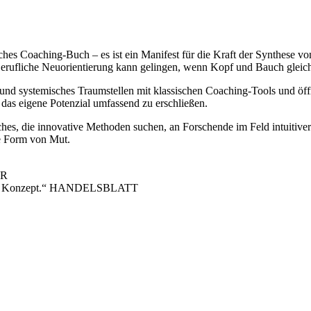
sches Coaching-Buch – es ist ein Manifest für die Kraft der Synthese v
erufliche Neuorientierung kann gelingen, wenn Kopf und Bauch gleic
d systemisches Traumstellen mit klassischen Coaching-Tools und öffn
 das eigene Potenzial umfassend zu erschließen.
s, die innovative Methoden suchen, an Forschende im Feld intuitiver I
ue Form von Mut.
DR
uertes Konzept.“ HANDELSBLATT