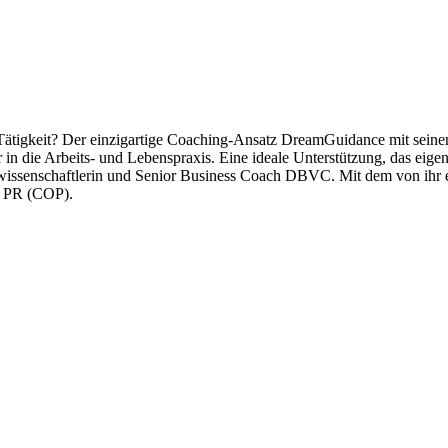
Tätigkeit? Der einzigartige Coaching-Ansatz DreamGuidance mit seinen v
r in die Arbeits- und Lebenspraxis. Eine ideale Unterstützung, das eig
wissenschaftlerin und Senior Business Coach DBVC. Mit dem von ihr 
d PR (COP).