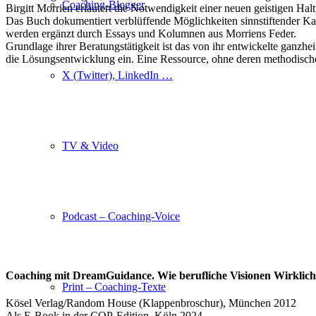
Coaching-Blogger
Birgitt Morrien erläutert die Notwendigkeit einer neuen geistigen 
Das Buch dokumentiert verblüffende Möglichkeiten sinnstiftender Ka
werden ergänzt durch Essays und Kolumnen aus Morriens Feder.
Grundlage ihrer Beratungstätigkeit ist das von ihr entwickelte ganzh
die Lösungsentwicklung ein. Eine Ressource, ohne deren methodische 
X (Twitter), LinkedIn …
TV & Video
Podcast – Coaching-Voice
Coaching mit DreamGuidance. Wie berufliche Visionen Wirklich
Print – Coaching-Texte
Kösel Verlag/Random House (Klappenbroschur), München 2012
Als E-Book in der COP-Edition, Köln 2024