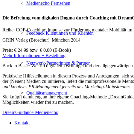
Medienecho Fernsehen
Die Befreiung vom digitalen Dogma durch Coaching mit DreamG
Reihe: COP-Coaching: Impulse zur Förderung mentaler Mobilität im
Feedback Klientinnen und Klienten
GRIN Verlag (Broschur), München 2014
Preis: € 24,99 bzw. € 0,00 (E-Book)
Mehr Informationen + Bestellung
Netzwerk-Partnerinnen & Partner
Back to Basic: Wer im digitalen Dschungel und der allgegenwärtigen In
Praktische Hilfestellungen in diesem Prozess und Anregungen, sich 
der (Neuen) Medien zu initiieren, liefert die multiprofessionelle Men
und kreatives PR-Management jenseits des Marketing-Mainstreams
.
Qualitätsmanagement
Sie knüpft damit eng an ihre eigene Coaching-Methode „DreamGuidanc
Möglichkeiten wieder frei zu machen.
DreamGuidance-Medienecho
Kontakt