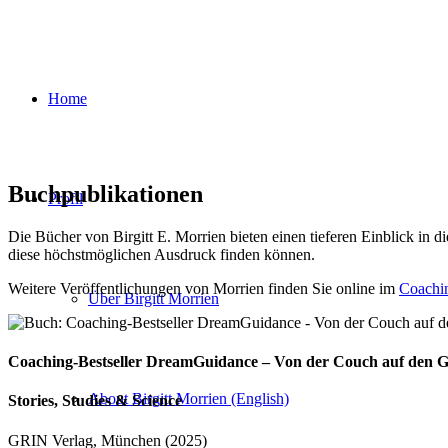
Home
Buchpublikationen
Profil
Die Bücher von Birgitt E. Morrien bieten einen tieferen Einblick 
diese höchstmöglichen Ausdruck finden können.
Weitere Veröffentlichungen von Morrien finden Sie online im
Coachi
Über Birgitt Morrien
Coaching-Bestseller DreamGuidance – Von der Couch auf den G
About Birgitt Morrien (English)
Stories, Studies & Science
GRIN Verlag, München (2025)