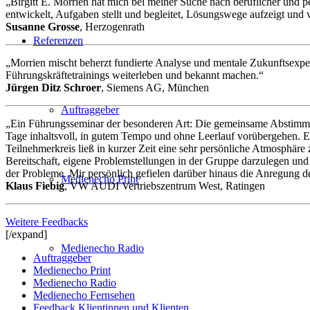
„Birgitt E. Morrien hat mich bei meiner Suche nach beruflicher und pe
entwickelt, Aufgaben stellt und begleitet, Lösungswege aufzeigt und 
Susanne Grosse
, Herzogenrath
Referenzen
„Morrien mischt beherzt fundierte Analyse und mentale Zukunftsexpe
Führungskräftetrainings weiterleben und bekannt machen.“
Jürgen Ditz Schroer
, Siemens AG, München
Auftraggeber
„Ein Führungsseminar der besonderen Art: Die gemeinsame Abstimmun
Tage inhaltsvoll, in gutem Tempo und ohne Leerlauf vorübergehen. E
Teilnehmerkreis ließ in kurzer Zeit eine sehr persönliche Atmosphäre
Bereitschaft, eigene Problemstellungen in der Gruppe darzulegen und
der Probleme. Mir persönlich gefielen darüber hinaus die Anregung d
Medienecho Print
Klaus Fiebig
, VW AUDI Vertriebszentrum West, Ratingen
Weitere Feedbacks
[/expand]
Medienecho Radio
Auftraggeber
Medienecho Print
Medienecho Radio
Medienecho Fernsehen
Feedback Klientinnen und Klienten