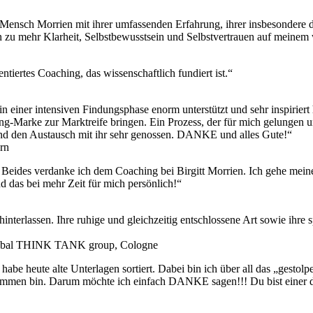
Mensch Morrien mit ihrer umfassenden Erfahrung, ihrer insbesondere d
n zu mehr Klarheit, Selbstbewusstsein und Selbstvertrauen auf meinem
tiertes Coaching, das wissenschaftlich fundiert ist.“
 in einer intensiven Findungsphase enorm unterstützt und sehr inspirie
g-Marke zur Marktreife bringen. Ein Prozess, der für mich gelungen u
und den Austausch mit ihr sehr genossen. DANKE und alles Gute!“
rn
. Beides verdanke ich dem Coaching bei Birgitt Morrien. Ich gehe mei
nd das bei mehr Zeit für mich persönlich!“
hinterlassen. Ihre ruhige und gleichzeitig entschlossene Art sowie ihr
a global THINK TANK group, Cologne
be heute alte Unterlagen sortiert. Dabei bin ich über all das „gestolp
kommen bin. Darum möchte ich einfach DANKE sagen!!! Du bist einer d