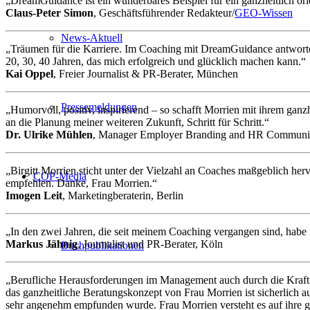
„DreamGuidance ist ein wunderbares Beispiel für ein ganzheitlich orien
Claus-Peter Simon
, Geschäftsführender Redakteur/
GEO-Wissen
News-Aktuell
„Träumen für die Karriere. Im Coaching mit DreamGuidance antwortet m
20, 30, 40 Jahren, das mich erfolgreich und glücklich machen kann.“
Kai Oppel
, Freier Journalist & PR-Berater, München
Pressemeldungen
„Humorvoll, positiv, inspirierend – so schafft Morrien mit ihrem gan
an die Planung meiner weiteren Zukunft, Schritt für Schritt.“
Dr. Ulrike Mühlen
, Manager Employer Branding and HR Communi
„Birgitt Morrien sticht unter der Vielzahl an Coaches maßgeblich herv
COP-Media
empfehlen. Danke, Frau Morrien.“
Imogen Leit
, Marketingberaterin, Berlin
„In den zwei Jahren, die seit meinem Coaching vergangen sind, hab
Markus Jähnig
, Journalist und PR-Berater, Köln
Buchpublikationen
„Berufliche Herausforderungen im Management auch durch die Kraft ih
das ganzheitliche Beratungskonzept von Frau Morrien ist sicherlich
sehr angenehm empfunden wurde. Frau Morrien versteht es auf ihre ga