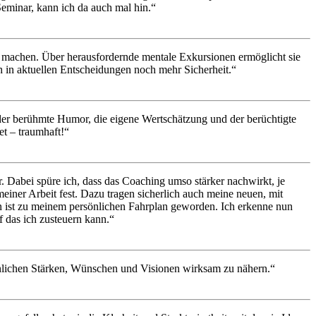
Seminar, kann ich da auch mal hin.“
 zu machen. Über herausfordernde mentale Exkursionen ermöglicht sie
h in aktuellen Entscheidungen noch mehr Sicherheit.“
 der berühmte Humor, die eigene Wertschätzung und der berüchtigte
t – traumhaft!“
er. Dabei spüre ich, dass das Coaching umso stärker nachwirkt, je
meiner Arbeit fest. Dazu tragen sicherlich auch meine neuen, mit
n ist zu meinem persönlichen Fahrplan geworden. Ich erkenne nun
f das ich zusteuern kann.“
rsönlichen Stärken, Wünschen und Visionen wirksam zu nähern.“