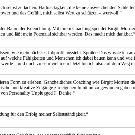
ch selbst zu lachen. Hartnäckigkeit, die keine ausweichenden Schleifen 
Power und das Gefühl, mich selbst Wert zu schätzen – wertvoll!“
 der Baum der Erleuchtung. Mit ihrem Coaching spendet Birgitt Morrien
n und läßt mein Potenzial sichtbar werden. Das macht mich dankbar.“
en, wie mein nächstes Jobprofil aussieht. Spoiler: Das wusste ich am 
t, auf welche Fähigkeiten und Menschen ich dabei bauen kann und wie
erde – und noch zu sehr viel mehr! Jetzt bin ich also auf dem Weg und 
nderen Form zu erleben. Ganzheitliches Coaching wie Birgitt Morrien di
lerische und kreative Zugänge zur eigenen Intuition zu gewinnen gaben 
ben von Personality Unplugged®. Danke.“
dung für den Erfolg meiner Selbstständigkeit.“