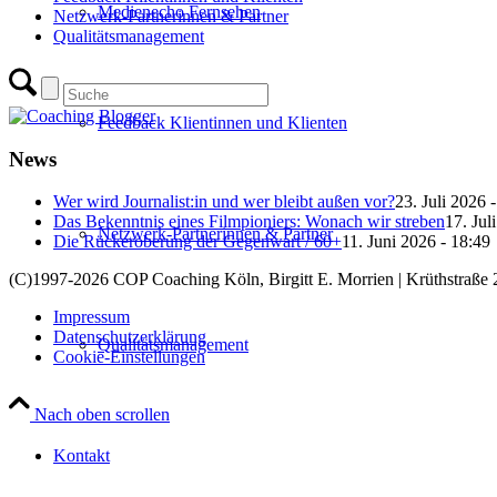
Medienecho Fernsehen
Netzwerk-Partnerinnen & Partner
Qualitätsmanagement
Feedback Klientinnen und Klienten
News
Wer wird Journalist:in und wer bleibt außen vor?
23. Juli 2026 
Das Bekenntnis eines Filmpioniers: Wonach wir streben
17. Jul
Netzwerk-Partnerinnen & Partner
Die Rückeroberung der Gegenwart / 60+
11. Juni 2026 - 18:49
(C)1997-2026 COP Coaching Köln, Birgitt E. Morrien
|
Krüthstraße 
Impressum
Datenschutzerklärung
Qualitätsmanagement
Cookie-Einstellungen
Nach oben scrollen
Kontakt