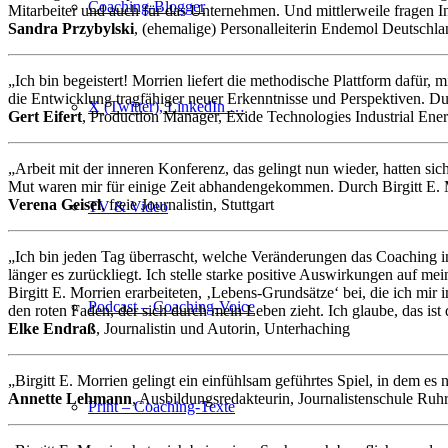
Coaching-Blogger
Mitarbeiter und auch für das Unternehmen. Und mittlerweile fragen Int
Sandra Przybylski
, (ehemalige) Personalleiterin Endemol Deutsch
„Ich bin begeistert! Morrien liefert die methodische Plattform dafür
die Entwicklung tragfähiger neuer Erkenntnisse und Perspektiven. Du
X (Twitter), LinkedIn …
Gert Eifert
, Production Manager, Exide Technologies Industrial Ene
„Arbeit mit der inneren Konferenz, das gelingt nun wieder, hatten s
Mut waren mir für einige Zeit abhandengekommen. Durch Birgitt E. 
Verena Geisel
, freie Journalistin, Stuttgart
TV & Video
„Ich bin jeden Tag überrascht, welche Veränderungen das Coaching in m
länger es zurückliegt. Ich stelle starke positive Auswirkungen auf me
Birgitt E. Morrien erarbeiteten, ‚Lebens-Grundsätze‘ bei, die ich 
Podcast – Coaching-Voice
den roten Faden, der sich durch mein Leben zieht. Ich glaube, das ist 
Elke Endraß
, Journalistin und Autorin, Unterhaching
„Birgitt E. Morrien gelingt ein einfühlsam geführtes Spiel, in dem e
Annette Lehmann
, Ausbildungsredakteurin, Journalistenschule Ruhr
Print – Coaching-Texte