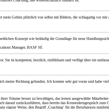
tiertes Coaching, das wissenschaftlich fundiert ist.“
ein Gehirn plötzlich von selbst mit Bildern, die schlagartig vor mir au
zheitlichen Konzept wie beiläufig die Grundlage für neue Handlungssich
cations Manager, BASF SE
or. Sie ist kompetent, herzlich, einfühlsam und verfügt über ein umfass
e ich meine Richtung gefunden. Ich komme sehr gut voran und habe vie
rer Träume besser zu bewältigen, das lernen ausgewählte Mitarbeiter b
 auch darauf zurückzuführen, dass bereits das Kennenlerngespräch zum
nz eigene Weise, den Begriff ‚Coaching‘ für die Berufspraxis nutzbrin