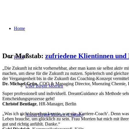
Home
Der Maßstab:
zufriedene Klientinnen und 
Profil
„Die Zukunft ist nicht vorhersehbar, aber man kann sie selbst aktiv mi
machen, um diese für die Zukunft zu nutzen. Spielerisch und gleichzeit
der Vergangenheit bis in die Zukunft das Coaching-Konzept vermittelt. E
Dr. Michael Grün
, COO & Managing Director, Muenzing Chemie, 
Über Birgitt Morrien
Super professionell und individuell. DreamGuidance als Methode sehr
Entscheidungsprozesse geht!
Christof Bentlage
, HR-Manager, Berlin
„Was ich nicht brauchen konnte, war ein ‚Karriere-Coach‘. Denn was i
About Birgitt Morrien (English)
Leben brauche, um glücklich zu sein. Frau Morrien hat mich mit ihrer
gut und richtig anfühlt. Danke.“