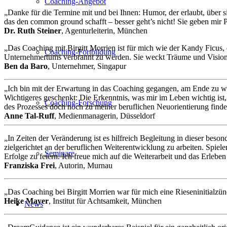
Coaching-Angebot
„Danke für die Termine mit und bei Ihnen: Humor, der erlaubt, über si
das den common ground schafft – besser geht’s nicht! Sie geben mir 
Dr. Ruth Steiner
, Agenturleiterin, München
„Das Coaching mit Birgitt Morrien ist für mich wie der Kandy Ficus,
Coaching-Fortbildung
Unternehmertums verbrannt zu werden. Sie weckt Träume und Visione
Ben da Baro
, Unternehmer, Singapur
„Ich bin mit der Erwartung in das Coaching gegangen, am Ende zu wiss
Wichtigeres geschenkt: Die Erkenntnis, was mir im Leben wichtig is
Coaching-Forschung
des Prozesses doch noch zu meiner beruflichen Neuorientierung finde w
Anne Tal-Ruff
, Medienmanagerin, Düsseldorf
„In Zeiten der Veränderung ist es hilfreich Begleitung in dieser beso
zielgerichtet an der beruflichen Weiterentwicklung zu arbeiten. Spie
Seminare
Erfolge zu feiern. Ich freue mich auf die Weiterarbeit und das Erle
Franziska Frei
, Autorin, Murnau
„Das Coaching bei Birgitt Morrien war für mich eine Rieseninitialzün
Heike Mayer
, Institut für Achtsamkeit, München
News