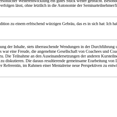
rsönlicher Weiterentwicklung ein gutes Stück weiter gebracht. Besonders 
verfolgen lässt, ohne letztlich in die Autonomie der Seminarteilnehmer
dition zu einem erfrischend würzigen Gebräu, das es in sich hat: Ich
g der Inhalte, stets überraschende Wendungen in der Durchführung u
s war eine Freude, die angenehme Gesellschaft von Coachees und Coac
 zu. Die Teilnahme an den Auseinandersetzungen der anderen Kursteilne
 zu diskutieren. Die daraus resultierende gemeinsame Erarbeitung von
er Referentin, im Rahmen einer Mentalreise neue Perspektiven zu entw