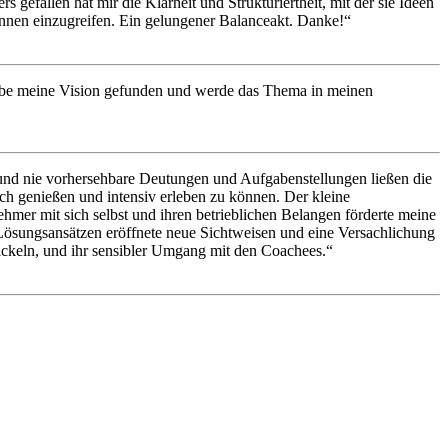
gefallen hat mir die Klarheit und Strukturiertheit, mit der sie Ideen
/Innen einzugreifen. Ein gelungener Balanceakt. Danke!“
 habe meine Vision gefunden und werde das Thema in meinen
nd nie vorhersehbare Deutungen und Aufgabenstellungen ließen die
h genießen und intensiv erleben zu können. Der kleine
hmer mit sich selbst und ihren betrieblichen Belangen förderte meine
 Lösungsansätzen eröffnete neue Sichtweisen und eine Versachlichung
ickeln, und ihr sensibler Umgang mit den Coachees.“