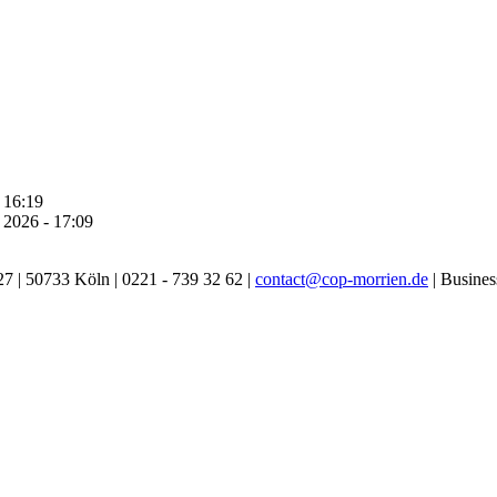
- 16:19
i 2026 - 17:09
27
|
50733
Köln
|
0221 - 739 32 62
|
contact@cop-morrien.de
| Busines