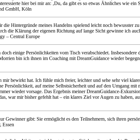
eressierte hier bei mir an: ‚Du, da gibt es so etwas Ähnliches wie ein 
land GmbH, Köln
, mir die Hintergründe meines Handelns spielend leicht noch bewusster
rch die Klärung der eigenen Richtung auf lange Sicht gewinne ich auc
rgy – Central Europe
ich doch einige Persönlichkeiten vom Tisch verabschiedet. Insbesondere
Morrien bin ich ihnen im Coaching mit DreamGuidance wieder begegne
ir bewirkt hat. Ich fühle mich freier, leichter und sehe sehr viel klar
ine Persönlichkeit, auf meine Selbstsicherheit und auf den Umgang mit 
mir immer wieder vorsage. Das Ergebnis meiner DreamGuidance-Exkursio
das, war mir bisher gefehlt hat – ein klares Ziel vor Augen zu haben, au
s nur Gewinner gibt: Sie ermöglicht es den Teilnehmern, sich ihren pe
, Essen