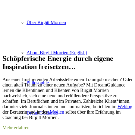
Über Birgitt Morrien
About Birgitt Morrien (English)
Schöpferische Energie durch eigene
Inspiration freisetzen…
Aus einer frustrierenden Arbeitsstelle einen Traumjob machen? Oder
Philosophie
einen alten Traum zu einer neuen Aufgabe? Mit DreamGuidance
lernen die Klientinnen und Klienten von Birgitt Morrien
nachweislich, sich eine neue und erfüllendere Perspektive zu
schaffen. Im Beruflichen und im Privaten. Zahlreiche Klient*innen,
darunter viele Journalistinnen und Journalisten, berichten im
Weblog
der Beraterin und in den
Medien
selbst über ihre Erfahrung im
DreamGuidance
Coaching bei Birgitt Morrien.
Mehr erfahren...