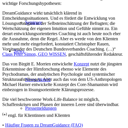
wichtige Forschungshypothesen:
DreamGuidance wirkt tatsächlich klärend in
Entscheidungssituationen. Und es fördert die Entwicklung von
Seminare
Lösungsstrategien in der Selbsteinschätzung der Befragten; die
Wertschätzung der eigenen Intuition und Gefühle nimmt zu. Ein
derart entwicklungsorientiertes Coaching ist auch heute noch eher
die Ausnahme, denn die Regel. Aber es werde von den Klienten
mehr und mehr eingefordert, konstatiert Christopher Rauen,
Vorsitzender des Deutschen Bundesverbandes Coaching. (…)“
News
Claus Peter Simon, GEO WISSEN
, geschäftsführender Redakteur.
Das von Birgitt E. Morrien entwickelte
Konzept
nutzt die jüngsten
Erkenntnisse der Hirnforschung ebenso wie Elemente des
Psychodramas, der analytischen Psychologie und systemischer
Strukturaufstellungen. Aber auch das von dem US-Anthropologen
News-Aktuell
Michael Harner entwickelte Konzept des Core-Shamanism wird
einbezogen in lösungsorientierte Klärungsprozesse.
Die viel beschworene Work-Life-Balance ist möglich,
Schaffenskrisen und Phasen der inneren Leere sind überwindbar.
Pressemeldungen
(
)
*
engl. für Klientinnen und Klienten
•
Häufige Fragen zu DreamGuidance (FAQ)