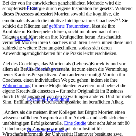
Bei der von ihr entwickelten ganzheitlichen Methode wird die
Faces
schöpferische Energie durch eigene Inspiration freigesetzt. Während
dieses Prozesses adressiert Morrien sowohl die kognitive, die
(
)
emotionale als auch die intuitive Intelligenz ihrer Coachees
*
. Sie
schickt die Klienten auf
geführte Traumreisen
, lässt sie ihre
Konflikte in Rollenspielen klären, sucht mit ihnen nach ihren
Talenten und führt sie an ihre Kraftquellen heran. Anschaulich
Coaching
vermittelt Morrien ihren Coachees und ihren Leser/-innen diese und
zahlreiche weitere Beratungstechniken, sodass sich deren
Anwendungsmöglichkeiten für die Praxis leicht erschließen.
Ziel des Coachings, das Morrien als (Lebens-)Korrektiv und vor
Coaching-Angebot
allem als Berufs-Coaching versteht, ist zum einen die Vermittlung
neuer Karriere-Perspektiven. Zum anderen ermutigt Morrien ihre
Coachees, einen individuellen Weg zu gehen: indem sie ihre
Wahrnehmung
für neue Möglichkeiten erweitern und beherzt die
eigene Kreativität einsetzen – für mehr Originalität im Business
durch Unabhängigkeit von den Erwartungen anderer. Und für mehr
Coaching-Fortbildung
Sinn, Erfüllung und Durchsetzungsstärke im beruflichen Alltag.
„Anders als die meisten ihrer Kollegen hat Birgitt Morrien einen
wissenschaftlichen Anspruch an ihre Arbeit – und stellt sich einer
unabhängigen Erfolgskontrolle.
Eine Studie
über acht Jahre mit 80
Teilnehmern in Zusammenarbeit mit dem Institut für
Coaching-Forschung
Wirtschaftsinformatik der Universität Hannover bestätigte zwei