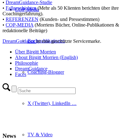
•
DreamGuidance-Studie
•
Fallgeschichten
(Mehr als 50 Klienten berichten über ihre
COP-Media
Coachingerfahrung).
•
REFERENZEN
(Kunden- und Pressestimmen)
•
COP-MEDIA
(Morriens Bücher, Online-Publikationen &
redaktionelle Beiträge)
Buchpublikationen
DreamGuidance
ist eine geschützte Servicemarke.
Über Birgitt Morrien
About Birgitt Morrien (English)
Philosophie
DreamGuidance
Coaching-Blogger
Faces
X (Twitter), LinkedIn …
TV & Video
News