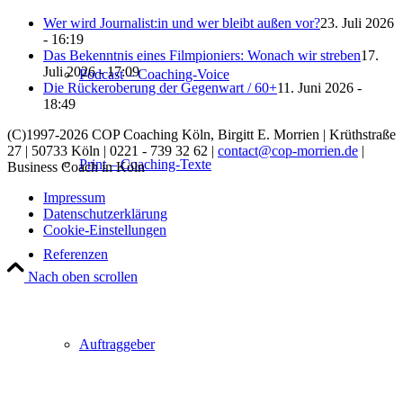
Wer wird Journalist:in und wer bleibt außen vor?
23. Juli 2026
- 16:19
Das Bekenntnis eines Filmpioniers: Wonach wir streben
17.
Juli 2026 - 17:09
Podcast – Coaching-Voice
Die Rückeroberung der Gegenwart / 60+
11. Juni 2026 -
18:49
(C)1997-2026 COP Coaching Köln, Birgitt E. Morrien
|
Krüthstraße
27
|
50733
Köln
|
0221 - 739 32 62
|
contact@cop-morrien.de
|
Print – Coaching-Texte
Business Coach in Köln
Impressum
Datenschutzerklärung
Cookie-Einstellungen
Referenzen
Nach oben scrollen
Auftraggeber